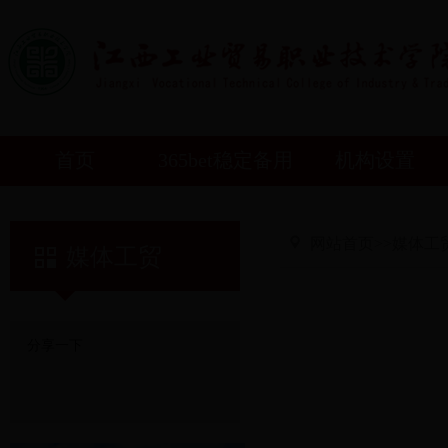
首页
365bet稳定备用
机构设置
网站
维护页面
网站首页
>>
媒体工
媒体工贸
分享一下