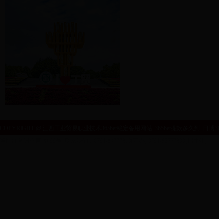
COPYRIGHT @ 江西工业贸易职业技术365bet稳定备用网站_365bet提款多久到_日博
滩区红角洲嘉言路699号 联系我们：0791-83777810(院办) 0791-83777800(招生处)