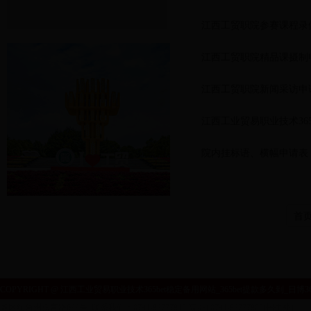
江西工贸职院参赛课程录
江西工贸职院精品课摄制
江西工贸职院新闻采访申
江西工业贸易职业技术365
院内挂标语、横幅申请表
首
COPYRIGHT @ 江西工业贸易职业技术365bet稳定备用网站_365bet提款多久到_日博
滩区红角洲嘉言路699号 联系我们：0791-83777810(院办) 0791-83777800(招生处)