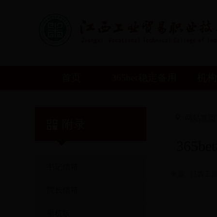
首页
365bet稳定备用
机构
网站
维护
网站首页
附录
365
书记信箱
来源：江西工
院长信箱
手机版