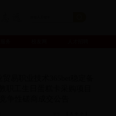
生服务
校友网
人才招聘
易职业技术365bet稳定备
5在线教职工生日蛋糕卡采购项目
4） 竞争性磋商成交公告
次
字号：
【
大
中
小
】