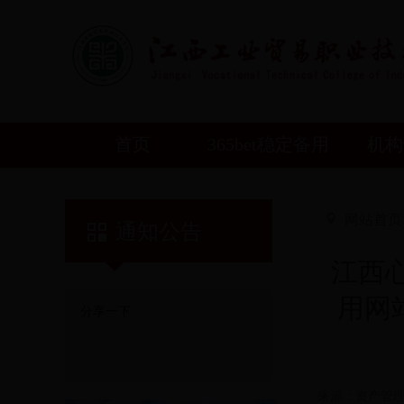
首页
365bet稳定备用
机构
网站
维护
网站首页
通知公告
江西心
用网
分享一下
来源：资产管