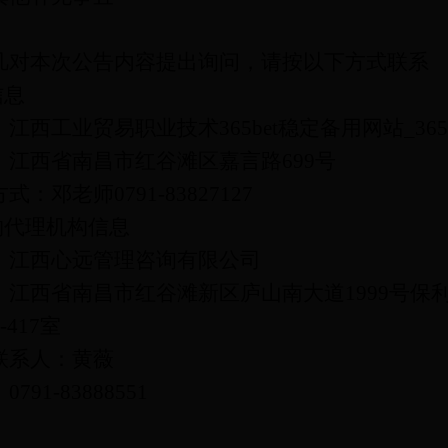
本次公告内容提出询问，请按以下方式联系
信息
：江西工业贸易职业技术365bet稳定备用网站_365
：江西省南昌市红谷滩区嘉言路
699
号
式：邓老师
0791-83827127
购代理机构信息
：江西心远管理咨询有限公司
：江西省南昌市红谷滩新区庐山南大道
1999
号保
-417
室
系人：黄薇
：
0791-83888551