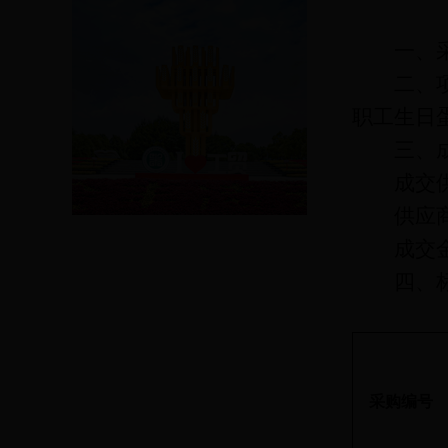
​ 一、
二、项目名
职工生日
三、成
成交供应
供应商地
成交金
四、
采购编号